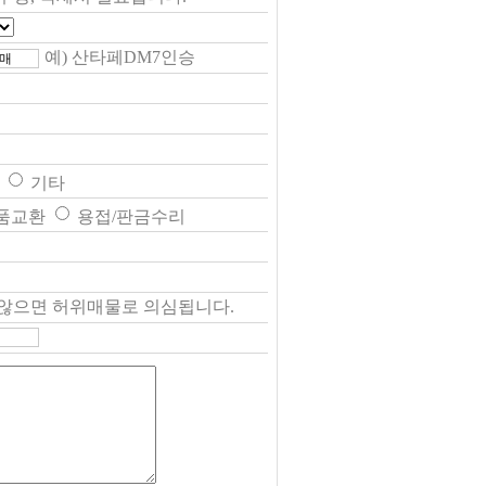
예) 산타페DM7인승
드
기타
품교환
용접/판금수리
않으면 허위매물로 의심됩니다.