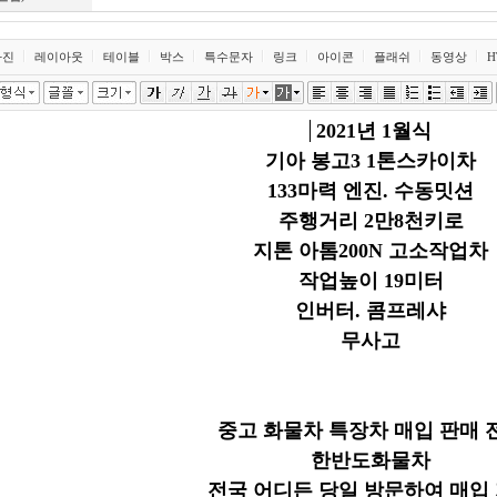
사진
레이아웃
테이블
박스
특수문자
링크
아이콘
플래쉬
동영상
H