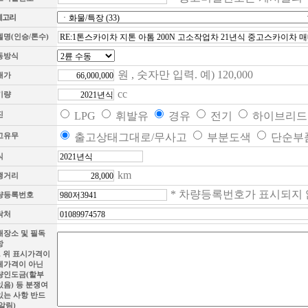
테고리
델명(인승/톤수)
동방식
원 , 숫자만 입력. 예) 120,000
매가
cc
기량
진
LPG
휘발유
경유
전기
하이브리
고유무
출고상태그대로/무사고
부분도색
단순부
식
km
행거리
* 차량등록번호가 표시되지 
량등록번호
락처
래장소 및 필독
항
, 위 표시가격이
체가격이 아닌
량인도금(할부
있음) 등 분쟁여
있는 사항 반드
알림)