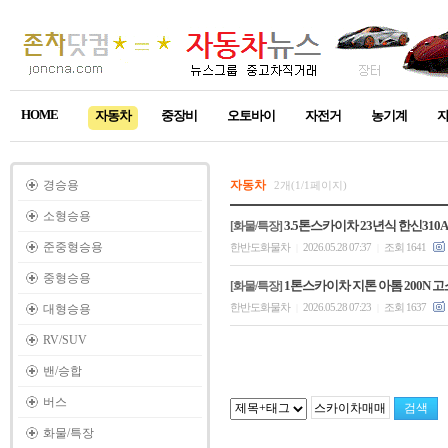
HOME
자동차
중장비
오토바이
자전거
농기계
경승용
자동차
2개(1/1페이지)
소형승용
3.5톤스카이차 23년식 한신310
[화물/특장]
준중형승용
한반도화물차
2026.05.28 07:37
조회 1641
|
|
중형승용
1톤스카이차 지톤 아톰 200N 
[화물/특장]
한반도화물차
2026.05.28 07:23
조회 1637
대형승용
|
|
RV/SUV
밴/승합
버스
화물/특장