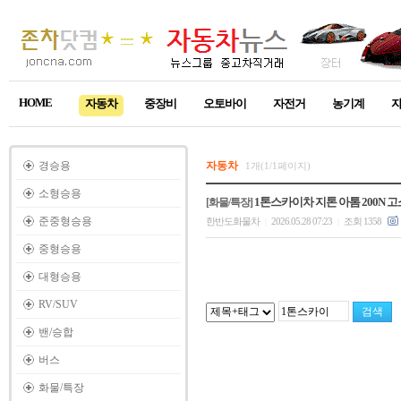
HOME
자동차
중장비
오토바이
자전거
농기계
경승용
자동차
1개(1/1페이지)
소형승용
1톤스카이차 지톤 아톰 200N 
[화물/특장]
준중형승용
한반도화물차
2026.05.28 07:23
조회 1358
|
|
중형승용
대형승용
RV/SUV
밴/승합
버스
화물/특장