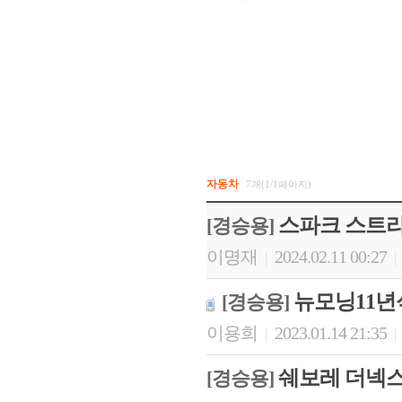
자동차
7개(1/1페이지)
스파크 스트라
[경승용]
이명재
2024.02.11 00:27
|
|
뉴모닝11년
[경승용]
이용희
2023.01.14 21:35
|
|
쉐보레 더넥스트
[경승용]