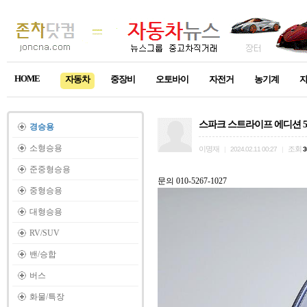
HOME
자동차
중장비
오토바이
자전거
농기계
스파크 스트라이프 에디션 
경승용
소형승용
이명재
조회
|
2024.02.11 00:27
|
3
준중형승용
문의 010-5267-1027
중형승용
대형승용
RV/SUV
밴/승합
버스
화물/특장