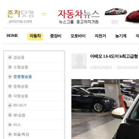
HOME
자동차
중장비
오토바이
자전거
농기계
아베오 1.6 4도어 ls최고급형
경승용
소형승용
수원최강자동차
|
2021.03.19 22:30
준중형승용
중형승용
대형승용
RV/SUV
밴/승합
버스
화물/특장