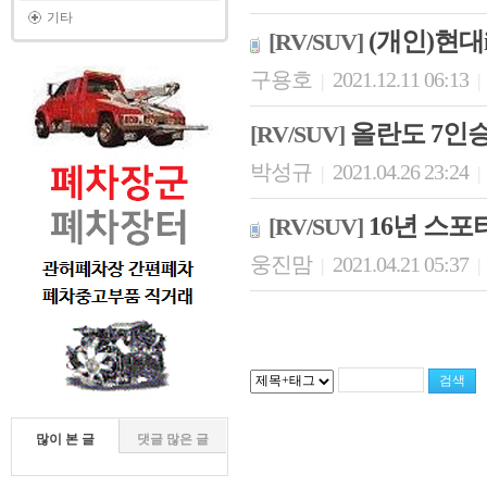
기타
(개인)현대
[RV/SUV]
구용호
2021.12.11 06:13
|
|
올란도 7인승
[RV/SUV]
박성규
2021.04.26 23:24
|
|
16년 스포
[RV/SUV]
웅진맘
2021.04.21 05:37
|
|
많이 본 글
댓글 많은 글