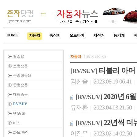
HOME
자동차
중장비
오토바이
자전거
농기계
경승용
자동차
6개(1/1페이지)
소형승용
티볼리 아머
[RV/SUV]
준중형승용
김한솔
2023.08.19 06:41
|
|
중형승용
대형승용
2020년 6
[RV/SUV]
RV/SUV
유재환
2023.04.03 21:50
|
|
밴/승합
22년씩 
[RV/SUV]
버스
이진우
2023.02.14 02:50
화물/특장
|
|