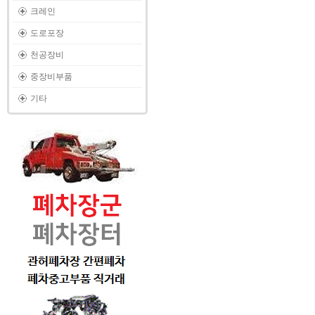
크레인
도로포장
천공장비
중장비부품
기타