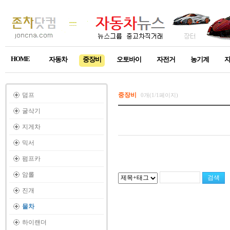
HOME
자동차
중장비
오토바이
자전거
농기계
덤프
중장비
0개(1/1페이지)
굴삭기
지게차
믹서
펌프카
암롤
진개
물차
하이랜더