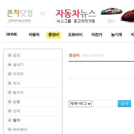
HOME
자동차
중장비
오토바이
자전거
농기계
덤프
중장비
0개(1/1페이지)
굴삭기
지게차
믹서
펌프카
암롤
진개
물차
하이랜더