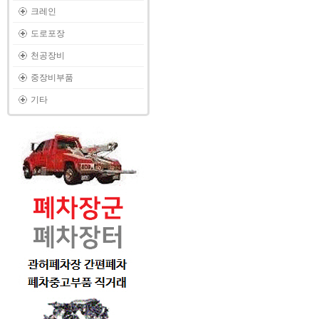
크레인
도로포장
천공장비
중장비부품
기타