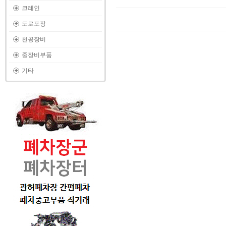
크레인
도로포장
천공장비
중장비부품
기타