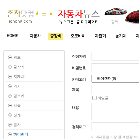
HOME
자동차
중장비
오토바이
자전거
농기계
작성자명
덤프
굴삭기
비밀번호
지게차
카테고리
믹서
제목
펌프카
비밀글
암롤
내용
진개
물차
검색태그
하이랜더
이 게시물을 가장 잘 표현할 수 