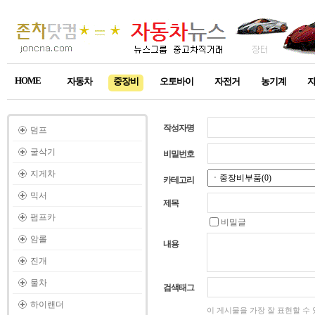
HOME
자동차
중장비
오토바이
자전거
농기계
작성자명
덤프
굴삭기
비밀번호
지게차
카테고리
믹서
제목
펌프카
비밀글
암롤
내용
진개
물차
검색태그
하이랜더
이 게시물을 가장 잘 표현할 수 