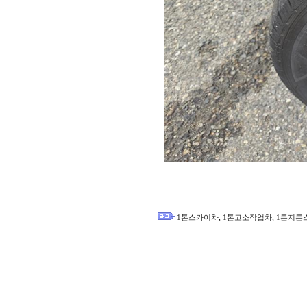
,
,
1톤스카이차
1톤고소작업차
1톤지톤