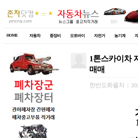
HOME
자동차
중장비
오토바이
자전거
농기계
1톤스카이차 지
매매
한반도화물차
|
202