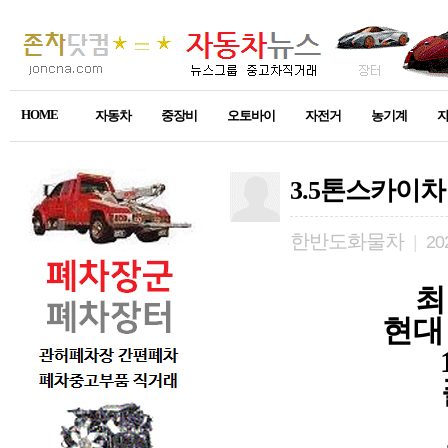
HOME
자동차
중장비
오토바이
자전거
농기계
3.5톤스카이차
한반도화물차
|
202
최
현대